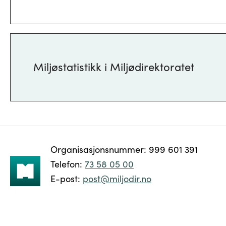
Miljøstatistikk i Miljødirektoratet
Organisasjonsnummer
:
999 601 391
Telefon
:
Telefon
:
73 58 05 00
E-
E-post
:
post@miljodir.no
post
: